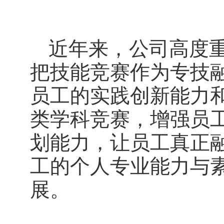
近年来，公司高度
把技能竞赛作为专技
员工的实践创新能力
类学科竞赛，增强员
划能力，让员工真正
工的个人专业能力与
展。