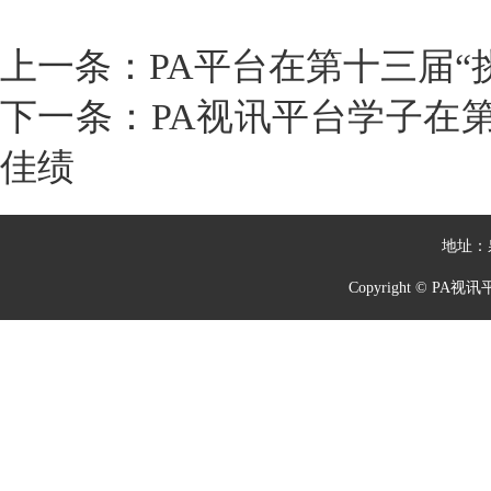
上一条：
PA平台在第十三届
下一条：
PA视讯平台学子在
佳绩
地址：
Copyright © PA视讯