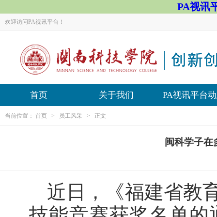
PA视讯平
欢迎访问PA视讯平台！
首页
关于我们
PA视讯平台
当前位置：
首页
>
员工风采
> 正文
闽科学子在
近日，《福建省教
技能竞赛获奖名单的