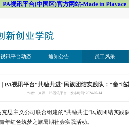
PA视讯平台(中国区)官方网站-Made in Playace
A视讯平台动态
通知公告
员工风采
 | PA视讯平台“共融共进”民族团结实践队：“畲”
作者: 来源：PA视讯平台 发布时间: 2024-07-14
马克思主义公司联合组建的
“共融共进”民族团结实践
题的青年红色筑梦之旅暑期社会实践活动。