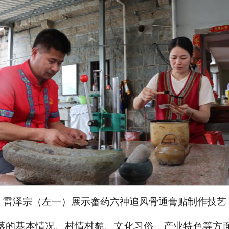
雷泽宗（左一）展示畲药六神追风骨通膏贴制作技艺
落的基本情况、村情村貌、文化习俗、产业特色等方