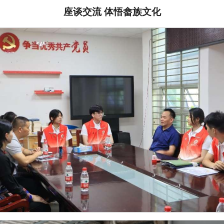
座谈交流
体悟畲族文化