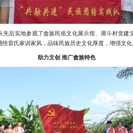
队先后实地参观了畲族民俗文化展示馆、厝斗村党建
感悟雷氏家训家风，品味民族历史文化厚度，增强文化
助力文创
推广畲族特色